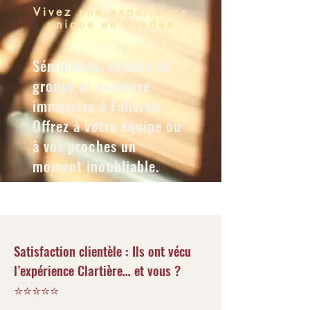
Vivez une expérience
unique en Vendée
Séminaires, séjours de
groupe et aventure
immersive à Falleron
Offrez à votre équipe ou
à vos proches un
moment inoubliable.
Satisfaction clientèle : Ils ont vécu
l’expérience Clartière… et vous ?
⭐⭐⭐⭐⭐