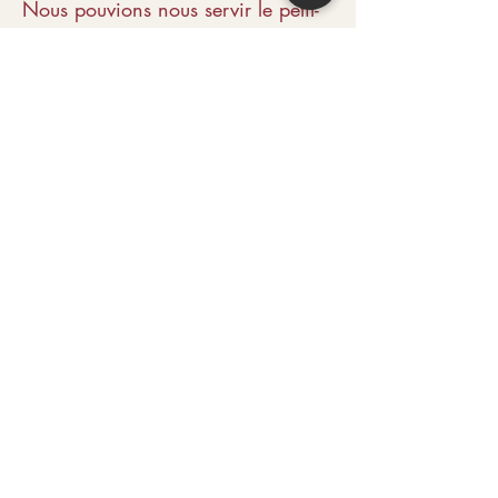
Nous pouvions nous servir le petit-
déjeuner (5 €) ou préparer nos
repas dans la cuisine commune.
Courses possibles et réfrigérateur à
disposition.
Quartier calme, propice aux
randonnées à pied, vélo ou voiture.
La ferme est agréable avec ses
poneys !
Personnel sympathique et
attentionné. Une expérience très
positive et une fin de séjour
fantastique. »