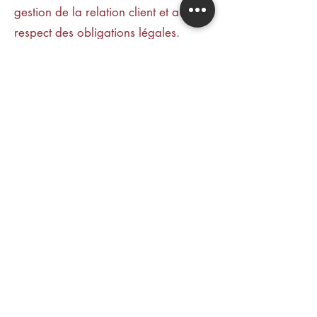
gestion de la relation client et au
respect des obligations légales.
Article 11 – Cookies
Lors de votre navigation, des cookies
peuvent être installés sur votre
terminal pour mesurer l’audience,
améliorer la navigation et optimiser
l’expérience utilisateur.
La bannière de consentement vous
permet de les accepter ou de les
refuser.
Les cookies utilisés :
Google Analytics → mesure de
l’audience