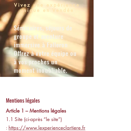
Vivez une expérience
unique en Vendée
Séminaires, séjours de
groupe et aventure
immersive à Falleron
Offrez à votre équipe ou
à vos proches un
moment inoubliable.
Mentions légales
Article 1
–
Mentions légales
1.1 Site (ci-après “le site”)
:
https://www.lexperienceclartiere.fr